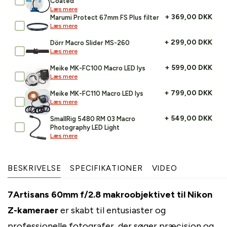
Coated
Læs mere
+ 369,00 DKK
Marumi Protect 67mm FS Plus filter
Læs mere
+ 299,00 DKK
Dörr Macro Slider MS-260
Læs mere
+ 599,00 DKK
Meike MK-FC100 Macro LED lys
Læs mere
+ 799,00 DKK
Meike MK-FC110 Macro LED lys
Læs mere
+ 549,00 DKK
SmallRig 5480 RM 03 Macro
Photography LED Light
Læs mere
BESKRIVELSE
SPECIFIKATIONER
VIDEO
7Artisans 60mm f/2.8 makroobjektivet til Nikon
Z-kameraer
er skabt til entusiaster og
professionelle fotografer, der søger præcision og