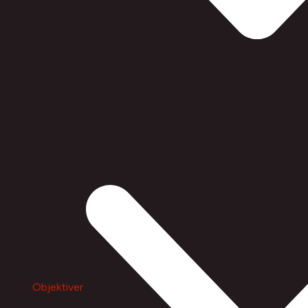
Objektiver