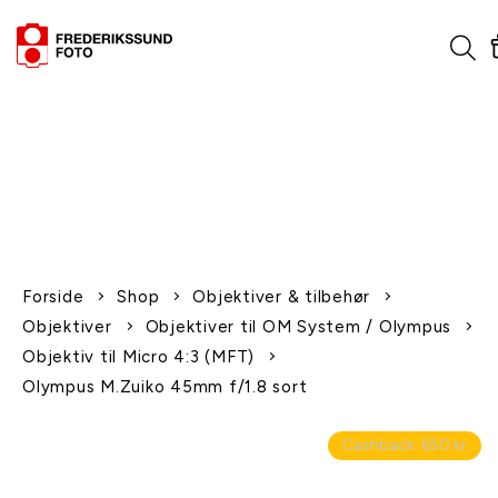
1-2 dages levering
Fri fragt over 600,-
Leverer til udlandet
Siden 1970
Afhent gratis i butikken
Forside
Shop
Objektiver & tilbehør
Objektiver
Objektiver til OM System / Olympus
Objektiv til Micro 4:3 (MFT)
Olympus M.Zuiko 45mm f/1.8 sort
Cashback: 650 kr