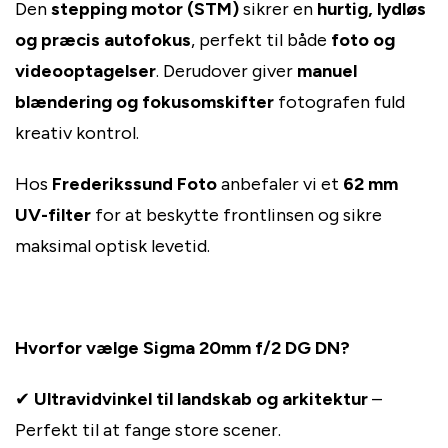
Den
stepping motor (STM)
sikrer en
hurtig, lydløs
og præcis autofokus
, perfekt til både
foto og
videooptagelser
. Derudover giver
manuel
blændering og fokusomskifter
fotografen fuld
kreativ kontrol.
Hos
Frederikssund Foto
anbefaler vi et
62 mm
UV-filter
for at beskytte frontlinsen og sikre
maksimal optisk levetid.
Hvorfor vælge Sigma 20mm f/2 DG DN?
✔
Ultravidvinkel til landskab og arkitektur
–
Perfekt til at fange store scener.