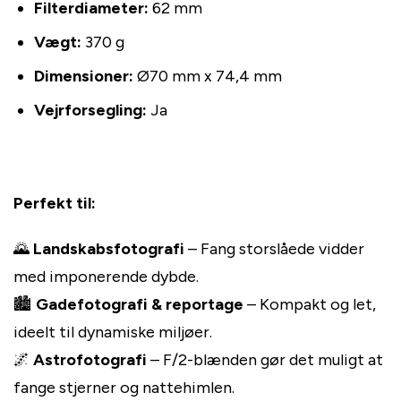
Filterdiameter:
62 mm
Vægt:
370 g
Dimensioner:
Ø70 mm x 74,4 mm
Vejrforsegling:
Ja
Perfekt til:
🌄
Landskabsfotografi
– Fang storslåede vidder
med imponerende dybde.
🏙️
Gadefotografi & reportage
– Kompakt og let,
ideelt til dynamiske miljøer.
🌌
Astrofotografi
– F/2-blænden gør det muligt at
fange stjerner og nattehimlen.