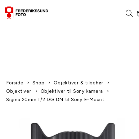
1-2 dages levering
Fri fragt over 600,-
Leverer til udlandet
Siden 1970
Afhent gratis i butikken
Forside
Shop
Objektiver & tilbehør
Objektiver
Objektiver til Sony kamera
Sigma 20mm f/2 DG DN til Sony E-Mount