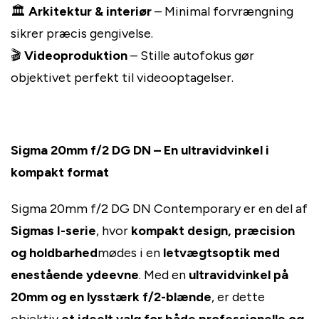
🏛️
Arkitektur & interiør
– Minimal forvrængning
sikrer præcis gengivelse.
🎬
Videoproduktion
– Stille autofokus gør
objektivet perfekt til videooptagelser.
Sigma 20mm f/2 DG DN – En ultravidvinkel i
kompakt format
Sigma 20mm f/2 DG DN Contemporary er en del af
Sigmas I-serie
, hvor
kompakt design, præcision
og holdbarhed
mødes i en
letvægtsoptik med
enestående ydeevne
. Med en
ultravidvinkel på
20mm og en lysstærk f/2-blænde
, er dette
objektiv
et ideelt valg for både professionelle og