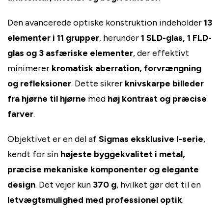
Den avancerede optiske konstruktion indeholder
13
elementer i 11 grupper
, herunder
1 SLD-glas, 1 FLD-
glas og 3 asfæriske elementer
, der effektivt
minimerer
kromatisk aberration, forvrængning
og refleksioner
. Dette sikrer
knivskarpe billeder
fra hjørne til hjørne
med
høj kontrast og præcise
farver
.
Objektivet er en del af
Sigmas eksklusive I-serie
,
kendt for sin
højeste byggekvalitet i metal,
præcise mekaniske komponenter og elegante
design
. Det vejer kun
370 g
, hvilket gør det til en
letvægtsmulighed med professionel optik
.