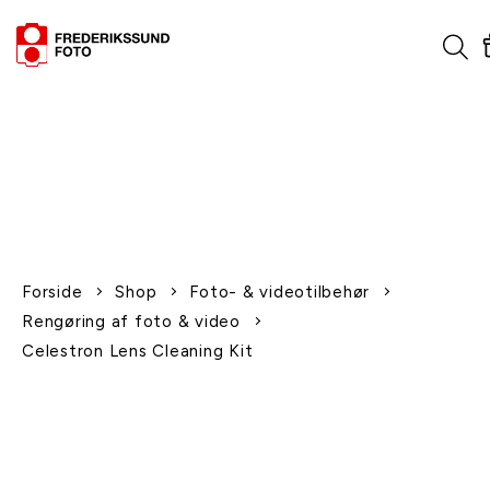
1-2 dages levering
Fri fragt over 600,-
Leverer til udlandet
Siden 1970
Afhent gratis i butikken
Forside
Shop
Foto- & videotilbehør
Rengøring af foto & video
Celestron Lens Cleaning Kit