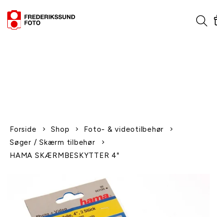
1-2 dages levering
Fri fragt over 600,-
Leverer til udlandet
Siden 1970
Afhent gratis i butikken
Forside
Shop
Foto- & videotilbehør
Søger / Skærm tilbehør
HAMA SKÆRMBESKYTTER 4"