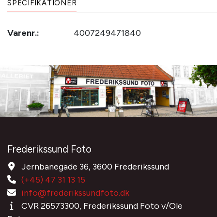
SPECIFIKATIONER
Varenr.:
4007249471840
Frederikssund Foto
Jernbanegade 36, 3600 Frederikssund
(+45) 47 31 13 15
info@frederikssundfoto.dk
CVR 26573300, Frederikssund Foto v/Ole