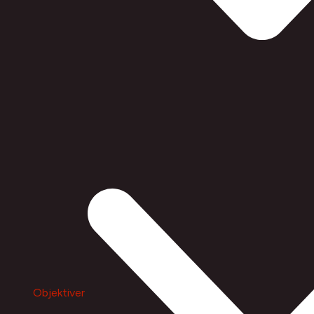
Objektiver