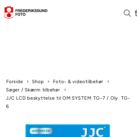
1-2 dages levering
Fri fragt over 600,-
Leverer til udlandet
Siden 1970
Afhent gratis i butikken
Forside
Shop
Foto- & videotilbehør
Søger / Skærm tilbehør
JJC LCD beskyttelse til OM SYSTEM TG-7 / Oly. TG-
6