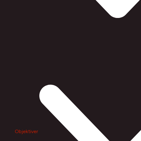
Objektiver