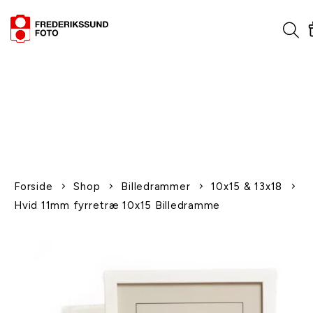
1-2 dages levering
Fri fragt over 600,-
Leverer til udlandet
Siden 1970
Afhent gratis i butikken
Forside
Shop
Billedrammer
10x15 & 13x18
Hvid 11mm fyrretræ 10x15 Billedramme