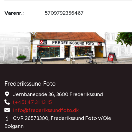
Varenr.:
5709792356467
Frederikssund Foto
Jernbanegade 36, 3600 Frederikssund
(+45) 47 31 13 15
info@frederikssundfoto.dk
CVR 26573300, Frederikssund Foto v/Ole
Bolgann