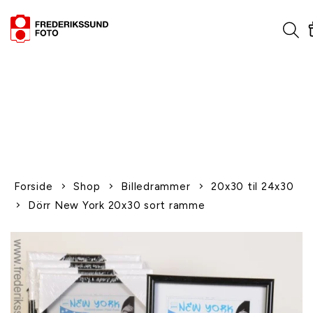
1-2 dages levering
Fri fragt over 600,-
Leverer til udlandet
Siden 1970
Afhent gratis i butikken
Forside
Shop
Billedrammer
20x30 til 24x30
Dörr New York 20x30 sort ramme