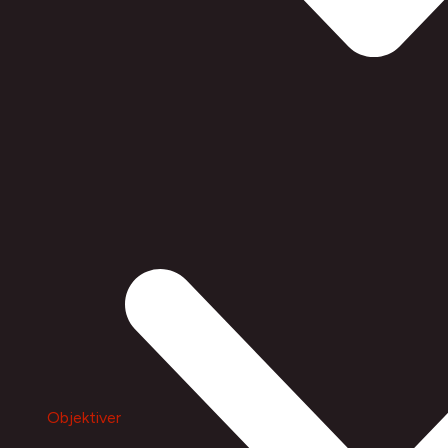
Objektiver