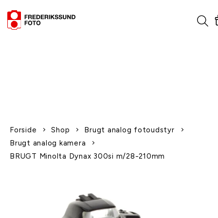
1-2 dages levering
Fri fragt over 600,-
Leverer til udlandet
Siden 1970
Afhent gratis i butikken
Forside
Shop
Brugt analog fotoudstyr
Brugt analog kamera
BRUGT Minolta Dynax 300si m/28-210mm