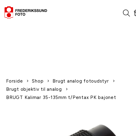
1-2 dages levering
Fri fragt over 600,-
Leverer til udlandet
Siden 1970
Afhent gratis i butikken
Forside
Shop
Brugt analog fotoudstyr
Brugt objektiv til analog
BRUGT Kalimar 35-135mm t/Pentax PK bajonet