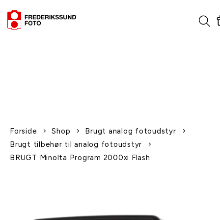
1-2 dages levering
Fri fragt over 600,-
Leverer til udlandet
Siden 1970
Afhent gratis i butikken
Forside
Shop
Brugt analog fotoudstyr
Brugt tilbehør til analog fotoudstyr
BRUGT Minolta Program 2000xi Flash