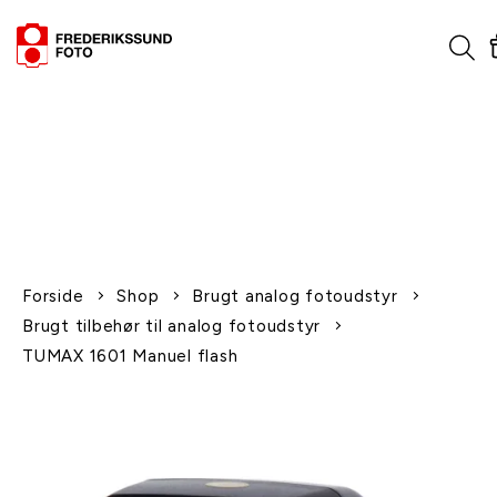
1-2 dages levering
Fri fragt over 600,-
Leverer til udlandet
Siden 1970
Afhent gratis i butikken
Forside
Shop
Brugt analog fotoudstyr
Brugt tilbehør til analog fotoudstyr
TUMAX 1601 Manuel flash