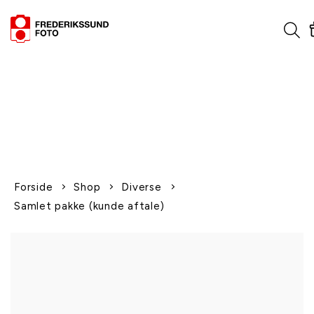
1-2 dages levering
Fri fragt over 600,-
Leverer til udlandet
Siden 1970
Afhent gratis i butikken
Forside
Shop
Diverse
Samlet pakke (kunde aftale)