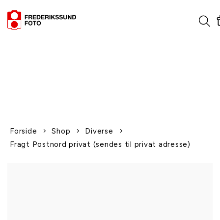
1-2 dages levering
Fri fragt over 600,-
Leverer til udlandet
Siden 1970
Afhent gratis i butikken
Forside
Shop
Diverse
Fragt Postnord privat (sendes til privat adresse)