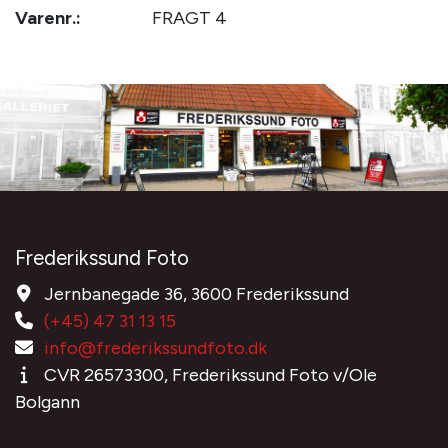
Varenr.:
FRAGT 4
Frederikssund Foto
Jernbanegade 36, 3600 Frederikssund
(+45) 47 31 13 15
info@frederikssundfoto.dk
CVR 26573300, Frederikssund Foto v/Ole
Bolgann