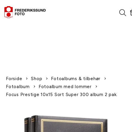
1-2 dages levering
Fri fragt over 600,-
Leverer til udlandet
Siden 1970
Afhent gratis i butikken
Forside
Shop
Fotoalbums & tilbehør
Fotoalbum
Fotoalbum med lommer
Focus Prestige 10x15 Sort Super 300 album 2 pak.