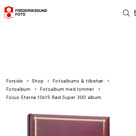
1-2 dages levering
Fri fragt over 600,-
Leverer til udlandet
Siden 1970
Afhent gratis i butikken
Forside
Shop
Fotoalbums & tilbehør
Fotoalbum
Fotoalbum med lommer
Focus Eterna 10x15 Rød Super 300 album