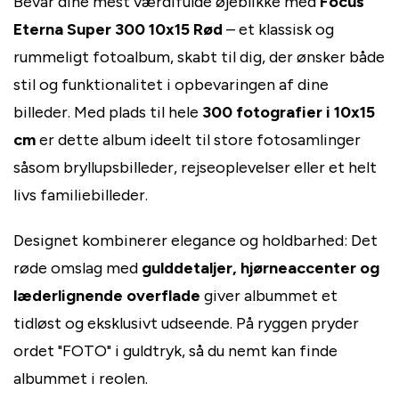
Bevar dine mest værdifulde øjeblikke med
Focus
Eterna Super 300 10x15 Rød
– et klassisk og
rummeligt fotoalbum, skabt til dig, der ønsker både
stil og funktionalitet i opbevaringen af dine
billeder. Med plads til hele
300 fotografier i 10x15
cm
er dette album ideelt til store fotosamlinger
såsom bryllupsbilleder, rejseoplevelser eller et helt
livs familiebilleder.
Designet kombinerer elegance og holdbarhed: Det
røde omslag med
gulddetaljer, hjørneaccenter og
læderlignende overflade
giver albummet et
tidløst og eksklusivt udseende. På ryggen pryder
ordet "FOTO" i guldtryk, så du nemt kan finde
albummet i reolen.