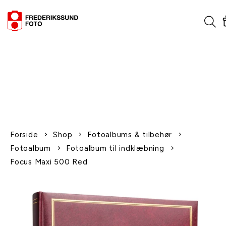
1-2 dages levering
Fri fragt over 600,-
Leverer til udlandet
Siden 1970
Afhent gratis i butikken
Forside
Shop
Fotoalbums & tilbehør
Fotoalbum
Fotoalbum til indklæbning
Focus Maxi 500 Red