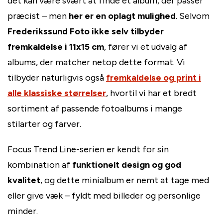
det kan være svært at finde et album, der passer
præcist – men
her er en oplagt mulighed
. Selvom
Frederikssund Foto ikke selv tilbyder
fremkaldelse i 11x15 cm
, fører vi et udvalg af
albums, der matcher netop dette format. Vi
tilbyder naturligvis også
fremkaldelse og print i
alle klassiske størrelser
, hvortil vi har et bredt
sortiment af passende fotoalbums i mange
stilarter og farver.
Focus Trend Line-serien er kendt for sin
kombination af
funktionelt design og god
kvalitet
, og dette minialbum er nemt at tage med
eller give væk – fyldt med billeder og personlige
minder.