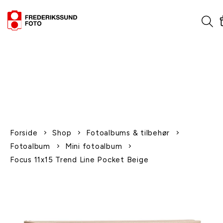
1-2 dages levering
Fri fragt over 600,-
Leverer til udlandet
Siden 1970
Afhent gratis i butikken
Forside
Shop
Fotoalbums & tilbehør
Fotoalbum
Mini fotoalbum
Focus 11x15 Trend Line Pocket Beige