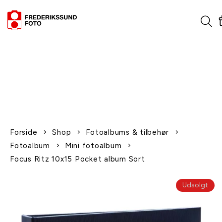
1-2 dages levering
Fri fragt over 600,-
Leverer til udlandet
Siden 1970
Afhent gratis i butikken
Forside
Shop
Fotoalbums & tilbehør
Fotoalbum
Mini fotoalbum
Focus Ritz 10x15 Pocket album Sort
Udsolgt