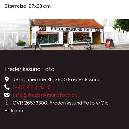
Størrelse: 27x33 cm
Frederikssund Foto
Jernbanegade 36, 3600 Frederikssund
(+45) 47 31 13 15
info@frederikssundfoto.dk
CVR 26573300, Frederikssund Foto v/Ole
Bolgann