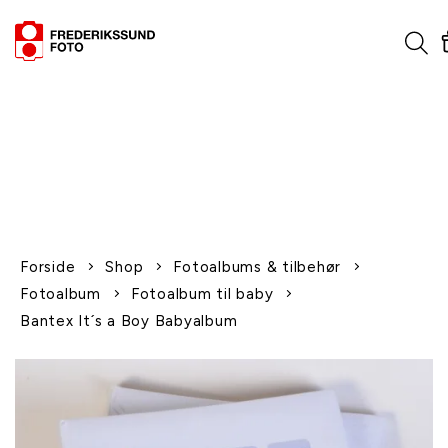
1-2 dages levering
Fri fragt over 600,-
Leverer til udlandet
Siden 1970
Afhent gratis i butikken
Forside
Shop
Fotoalbums & tilbehør
Fotoalbum
Fotoalbum til baby
Bantex It´s a Boy Babyalbum