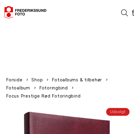
1-2 dages levering
Fri fragt over 600,-
Leverer til udlandet
Siden 1970
Afhent gratis i butikken
Forside
Shop
Fotoalbums & tilbehør
Fotoalbum
Fotoringbind
Focus Prestige Rød Fotoringbind
Udsolgt