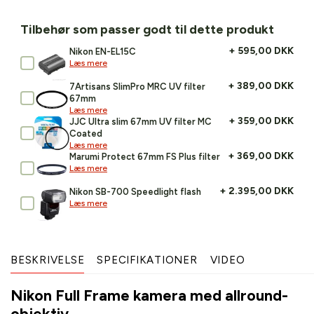
Tilbehør som passer godt til dette produkt
+ 595,00 DKK
Nikon EN-EL15C
Læs mere
+ 389,00 DKK
7Artisans SlimPro MRC UV filter
67mm
Læs mere
+ 359,00 DKK
JJC Ultra slim 67mm UV filter MC
Coated
Læs mere
+ 369,00 DKK
Marumi Protect 67mm FS Plus filter
Læs mere
+ 2.395,00 DKK
Nikon SB-700 Speedlight flash
Læs mere
BESKRIVELSE
SPECIFIKATIONER
VIDEO
Nikon Full Frame kamera med allround-
objektiv