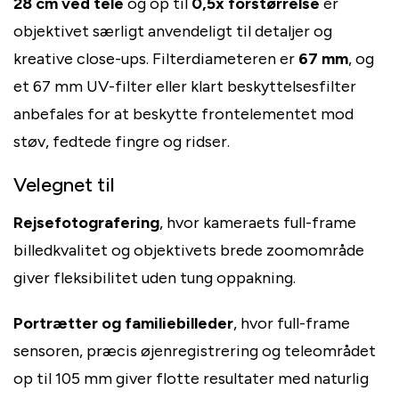
28 cm ved tele
og op til
0,5x forstørrelse
er
objektivet særligt anvendeligt til detaljer og
kreative close-ups. Filterdiameteren er
67 mm
, og
et 67 mm UV-filter eller klart beskyttelsesfilter
anbefales for at beskytte frontelementet mod
støv, fedtede fingre og ridser.
Velegnet til
Rejsefotografering
, hvor kameraets full-frame
billedkvalitet og objektivets brede zoomområde
giver fleksibilitet uden tung oppakning.
Portrætter og familiebilleder
, hvor full-frame
sensoren, præcis øjenregistrering og teleområdet
op til 105 mm giver flotte resultater med naturlig