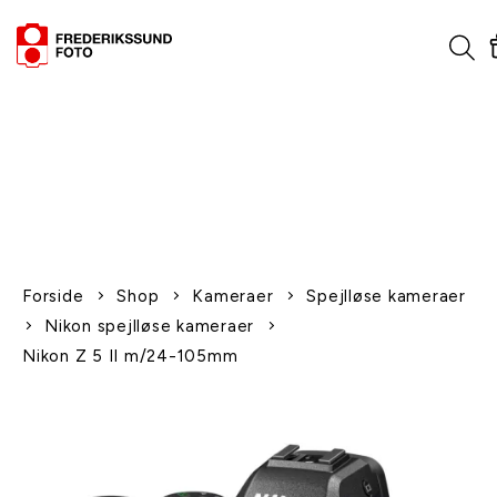
1-2 dages levering
Fri fragt over 600,-
Leverer til udlandet
Siden 1970
Afhent gratis i butikken
Forside
Shop
Kameraer
Spejlløse kameraer
Nikon spejlløse kameraer
Nikon Z 5 II m/24-105mm