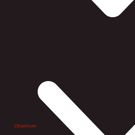
Objektiver