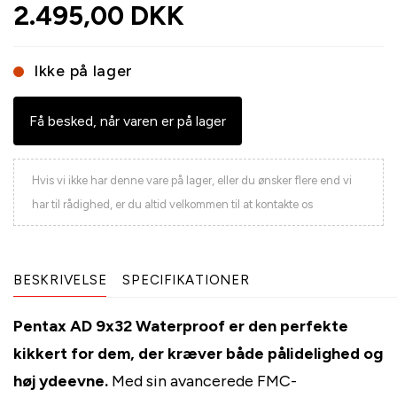
2.495,00 DKK
Ikke på lager
Få besked, når varen er på lager
Hvis vi ikke har denne vare på lager, eller du ønsker flere end vi
har til rådighed, er du altid velkommen til at kontakte os
BESKRIVELSE
SPECIFIKATIONER
Pentax AD 9x32 Waterproof er den perfekte
kikkert for dem, der kræver både pålidelighed og
høj ydeevne.
Med sin avancerede FMC-