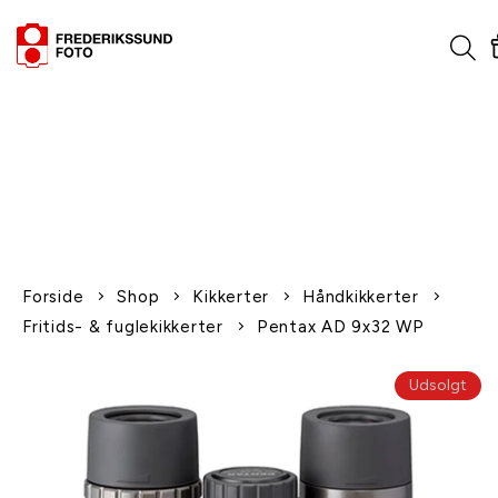
1-2 dages levering
Fri fragt over 600,-
Leverer til udlandet
Siden 1970
Afhent gratis i butikken
Forside
Shop
Kikkerter
Håndkikkerter
Fritids- & fuglekikkerter
Pentax AD 9x32 WP
Udsolgt