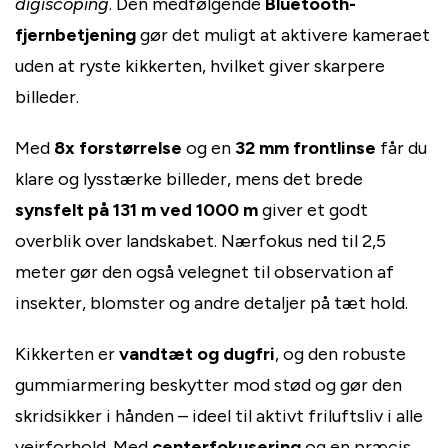
digiscoping
. Den medfølgende
Bluetooth-
fjernbetjening
gør det muligt at aktivere kameraet
uden at ryste kikkerten, hvilket giver skarpere
billeder.
Med
8x forstørrelse
og en
32 mm frontlinse
får du
klare og lysstærke billeder, mens det brede
synsfelt på 131 m ved 1000 m
giver et godt
overblik over landskabet. Nærfokus ned til 2,5
meter gør den også velegnet til observation af
insekter, blomster og andre detaljer på tæt hold.
Kikkerten er
vandtæt og dugfri
, og den robuste
gummiarmering beskytter mod stød og gør den
skridsikker i hånden – ideel til aktivt friluftsliv i alle
vejrforhold. Med
centerfokusering
og en præcis