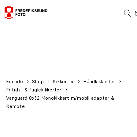
1-2 dages levering
Fri fragt over 600,-
Leverer til udlandet
Siden 1970
Afhent gratis i butikken
Forside
Shop
Kikkerter
Håndkikkerter
Fritids- & fuglekikkerter
Vanguard 8x32 Monokikkert m/mobil adapter &
Remote