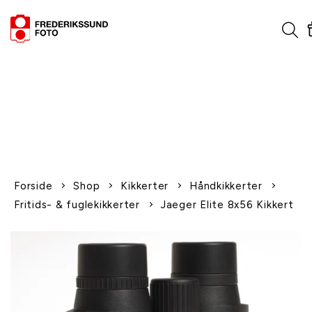
1-2 dages levering
Fri fragt over 600,-
Leverer til udlandet
Siden 1970
Afhent gratis i butikken
Forside
Shop
Kikkerter
Håndkikkerter
Fritids- & fuglekikkerter
Jaeger Elite 8x56 Kikkert