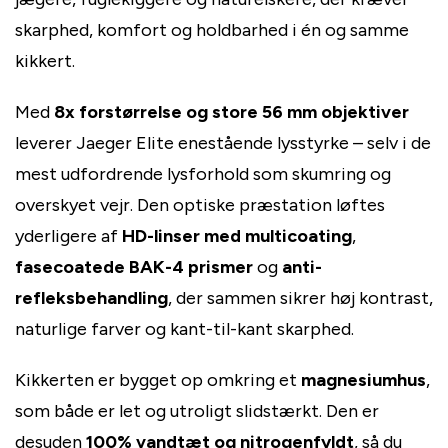
skarphed, komfort og holdbarhed i én og samme
kikkert.
Med
8x forstørrelse og store 56 mm objektiver
leverer Jaeger Elite enestående lysstyrke – selv i de
mest udfordrende lysforhold som skumring og
overskyet vejr. Den optiske præstation løftes
yderligere af
HD-linser med multicoating
,
fasecoatede BAK-4 prismer
og
anti-
refleksbehandling
, der sammen sikrer høj kontrast,
naturlige farver og kant-til-kant skarphed.
Kikkerten er bygget op omkring et
magnesiumhus
,
som både er let og utroligt slidstærkt. Den er
desuden
100% vandtæt og nitrogenfyldt
, så du