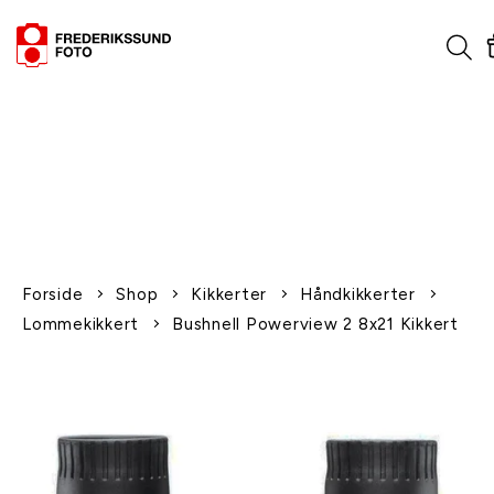
1-2 dages levering
Fri fragt over 600,-
Leverer til udlandet
Siden 1970
Afhent gratis i butikken
Forside
Shop
Kikkerter
Håndkikkerter
Lommekikkert
Bushnell Powerview 2 8x21 Kikkert