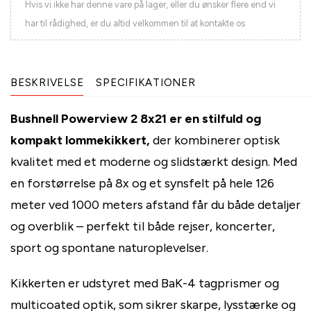
Hvis vi ikke har denne vare på lager, eller du ønsker flere end vi
har til rådighed, er du altid velkommen til at kontakte os
BESKRIVELSE
SPECIFIKATIONER
Bushnell Powerview 2 8x21 er en stilfuld og
kompakt lommekikkert,
der kombinerer optisk
kvalitet med et moderne og slidstærkt design. Med
en forstørrelse på 8x og et synsfelt på hele 126
meter ved 1000 meters afstand får du både detaljer
og overblik – perfekt til både rejser, koncerter,
sport og spontane naturoplevelser.
Kikkerten er udstyret med BaK-4 tagprismer og
multicoated optik, som sikrer skarpe, lysstærke og