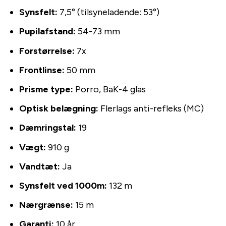
Synsfelt:
7,5° (tilsyneladende: 53°)
Pupilafstand:
54-73 mm
Forstørrelse:
7x
Frontlinse:
50 mm
Prisme type:
Porro, BaK-4 glas
Optisk belægning:
Flerlags anti-refleks (MC)
Dæmringstal:
19
Vægt:
910 g
Vandtæt:
Ja
Synsfelt ved 1000m:
132 m
Nærgrænse:
15 m
Garanti:
10 år