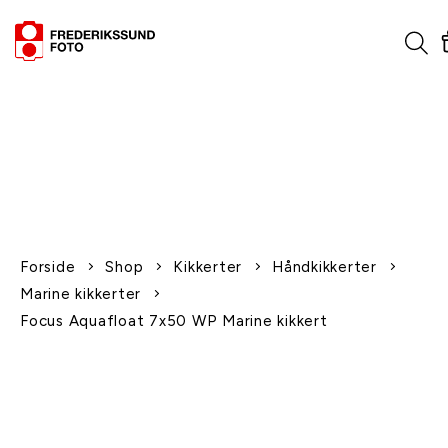
1-2 dages levering
Fri fragt over 600,-
Leverer til udlandet
Siden 1970
Afhent gratis i butikken
Forside
Shop
Kikkerter
Håndkikkerter
Marine kikkerter
Focus Aquafloat 7x50 WP Marine kikkert