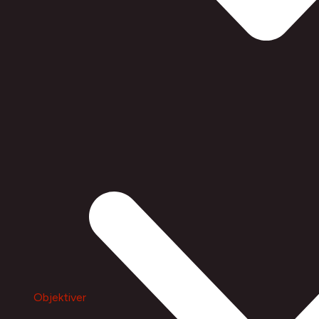
Objektiver