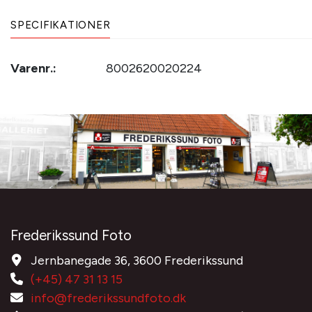
SPECIFIKATIONER
Varenr.:
8002620020224
Frederikssund Foto
Jernbanegade 36, 3600 Frederikssund
(+45) 47 31 13 15
info@frederikssundfoto.dk