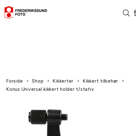
1-2 dages levering
Fri fragt over 600,-
Leverer til udlandet
Siden 1970
Afhent gratis i butikken
Forside
Shop
Kikkerter
Kikkert tilbehør
Konus Universal kikkert holder t/stativ