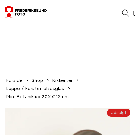
1-2 dages levering
Fri fragt over 600,-
Leverer til udlandet
Siden 1970
Afhent gratis i butikken
Forside
Shop
Kikkerter
Luppe / Forstørrelsesglas
Mini Botaniklup 20X Ø12mm
Udsolgt