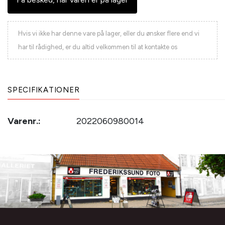
Hvis vi ikke har denne vare på lager, eller du ønsker flere end vi
har til rådighed, er du altid velkommen til at kontakte os
SPECIFIKATIONER
Varenr.:
2022060980014