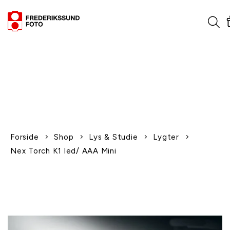
1-2 dages levering
Fri fragt over 600,-
Leverer til udlandet
Siden 1970
Afhent gratis i butikken
Forside
Shop
Lys & Studie
Lygter
Nex Torch K1 led/ AAA Mini