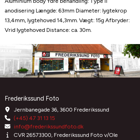
Aluminium body Ydre behandling: Type II
anodisering Længde: 63mm Diameter: lygtekrop
13,4mm, lygtehoved 14,3mm. Vægt: 15g Afbryder:
Vrid lygtehoved Distance: ca. 30m.
Frederikssund Foto
Jernbanegade 36, 3600 Frederikssund
(+45) 47 31 13 15
info@frederikssundfoto.dk
CVR 26573300, Frederikssund Foto v/Ole