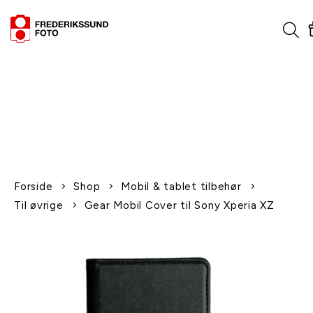
1-2 dages levering
Fri fragt over 600,-
Leverer til udlandet
Siden 1970
Afhent gratis i butikken
Forside
Shop
Mobil & tablet tilbehør
Til øvrige
Gear Mobil Cover til Sony Xperia XZ