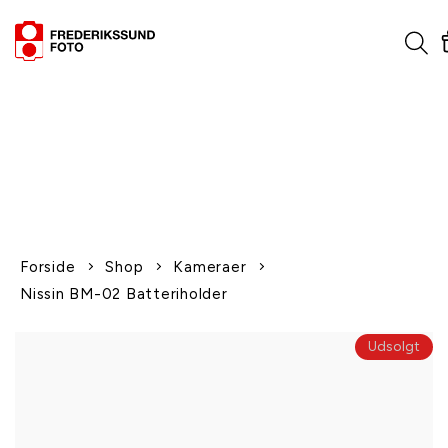
1-2 dages levering
Fri fragt over 600,-
Leverer til udlandet
Siden 1970
Afhent gratis i butikken
Forside
Shop
Kameraer
Nissin BM-02 Batteriholder
Udsolgt