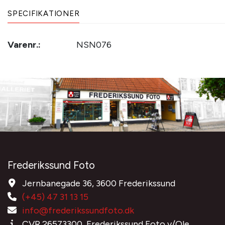
SPECIFIKATIONER
Varenr.:
NSN076
Frederikssund Foto
Jernbanegade 36, 3600 Frederikssund
(+45) 47 31 13 15
info@frederikssundfoto.dk
CVR 26573300, Frederikssund Foto v/Ole