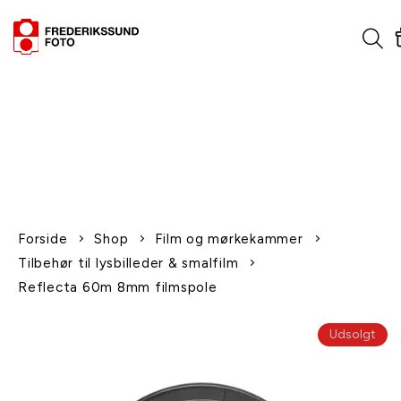
1-2 dages levering
Fri fragt over 600,-
Leverer til udlandet
Siden 1970
Afhent gratis i butikken
Forside
Shop
Film og mørkekammer
Tilbehør til lysbilleder & smalfilm
Reflecta 60m 8mm filmspole
Udsolgt