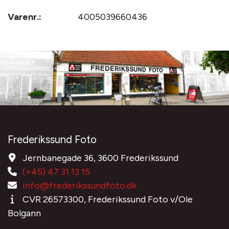
Varenr.:
4005039660436
Frederikssund Foto
Jernbanegade 36, 3600 Frederikssund
(+45) 47 31 13 15
info@frederikssundfoto.dk
CVR 26573300, Frederikssund Foto v/Ole
Bolgann