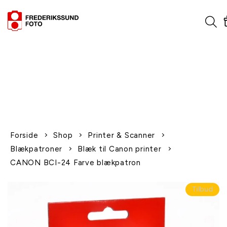
1-2 dages levering
Fri fragt over 600,-
Leverer til udlandet
Siden 1970
Afhent gratis i butikken
Forside
Shop
Printer & Scanner
Blækpatroner
Blæk til Canon printer
CANON BCI-24 Farve blækpatron
Tilbud