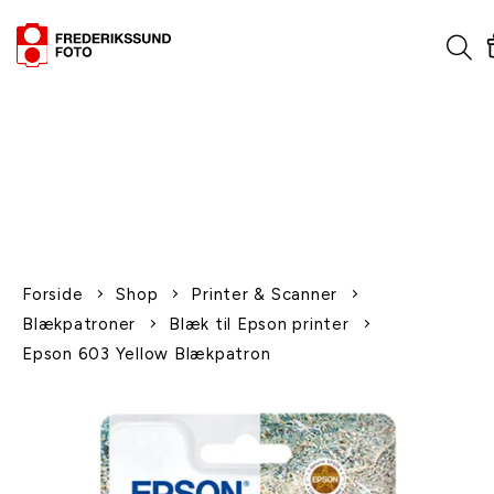
1-2 dages levering
Fri fragt over 600,-
Leverer til udlandet
Siden 1970
Afhent gratis i butikken
Forside
Shop
Printer & Scanner
Blækpatroner
Blæk til Epson printer
Epson 603 Yellow Blækpatron