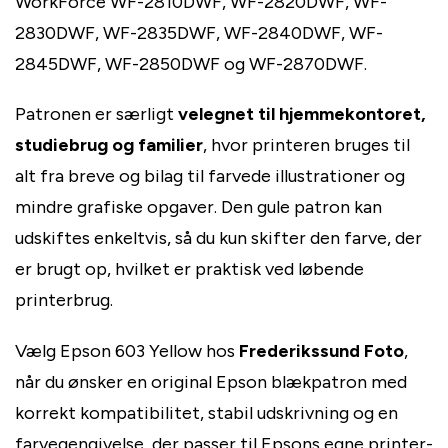
WorkForce WF-2810DWF, WF-2820DWF, WF-
2830DWF, WF-2835DWF, WF-2840DWF, WF-
2845DWF, WF-2850DWF og WF-2870DWF.
Patronen er særligt
velegnet til hjemmekontoret,
studiebrug og familier
, hvor printeren bruges til
alt fra breve og bilag til farvede illustrationer og
mindre grafiske opgaver. Den gule patron kan
udskiftes enkeltvis, så du kun skifter den farve, der
er brugt op, hvilket er praktisk ved løbende
printerbrug.
Vælg Epson 603 Yellow hos
Frederikssund Foto
,
når du ønsker en original Epson blækpatron med
korrekt kompatibilitet, stabil udskrivning og en
farvegengivelse, der passer til Epsons egne printer-