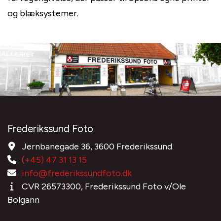
og blæksystemer.
Frederikssund Foto
Jernbanegade 36, 3600 Frederikssund
(+45) 47 31 13 15
info@frederikssundfoto.dk
CVR 26573300, Frederikssund Foto v/Ole
Bolgann