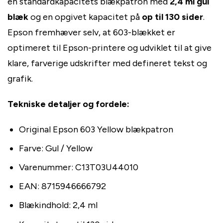
en standardkapacitets blækpatron med
2,4 ml gul
blæk
og en opgivet kapacitet på
op til 130 sider
.
Epson fremhæver selv, at 603-blækket er
optimeret til Epson-printere og udviklet til at give
klare, farverige udskrifter med defineret tekst og
grafik.
Tekniske detaljer og fordele:
Original Epson 603 Yellow blækpatron
Farve: Gul / Yellow
Varenummer: C13T03U44010
EAN: 8715946666792
Blækindhold: 2,4 ml