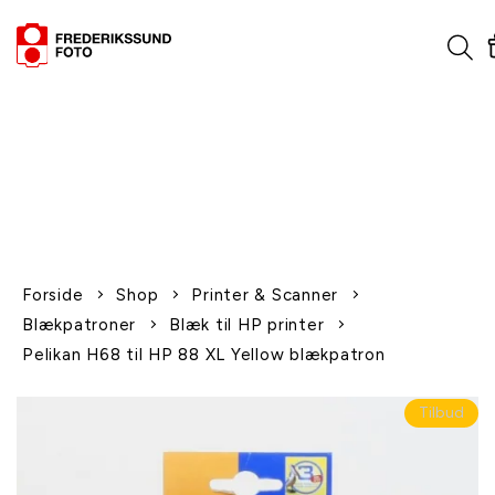
1-2 dages levering
Fri fragt over 600,-
Leverer til udlandet
Siden 1970
Afhent gratis i butikken
Forside
Shop
Printer & Scanner
Blækpatroner
Blæk til HP printer
Pelikan H68 til HP 88 XL Yellow blækpatron
Tilbud