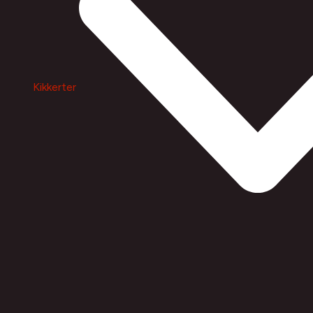
CVR 26573300, Frederikssund Foto v/Ole
Bolgann
Kikkerter
Facebook