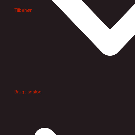
Tilbehør
Brugt analog
Frederikssund Foto
Jernbanegade 36, 3600 Frederikssund
(+45) 47 31 13 15
info@frederikssundfoto.dk