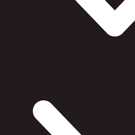
BESKRIVELSE
SPECIFIKATIONER
HP 20 - Sort blækpatron
Sort HP blækpatron til u
Indhold 14 ml.