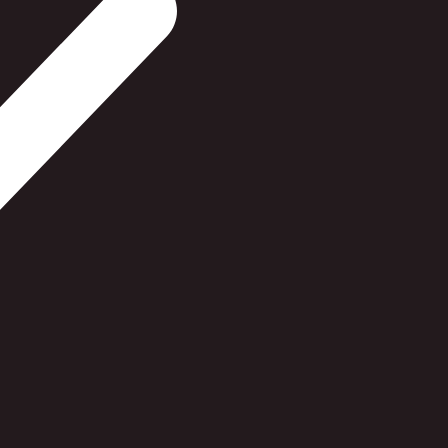
Fortrydelsesret
Find vej til butikken
Reparation
Kontakt
Cookies
Copyright - Frederikssund Foto