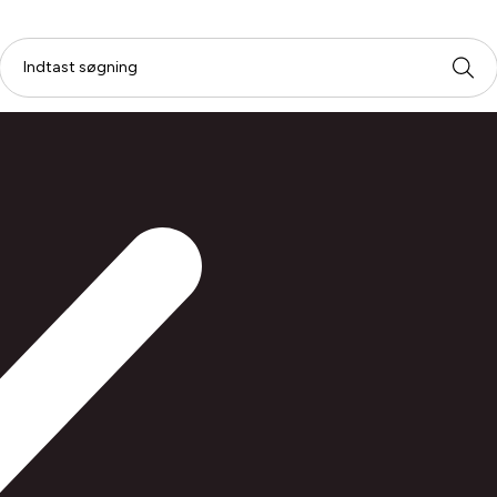
Blæk til HP printer
HP 20 Sort blækpatron (Udløbsdato 
HP 20 S
Tilbud
2008)