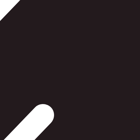
Hvis vi ikke ha
er du altid ve
dskrivning af dokumenter.