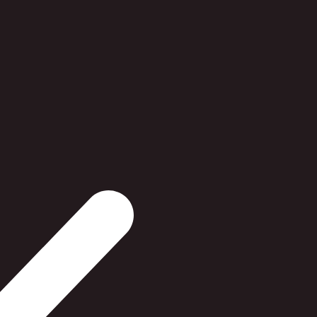
Gammel prin
HP 20 Sort 
39,00 
FØR 149,
På lager 
1-2 dages