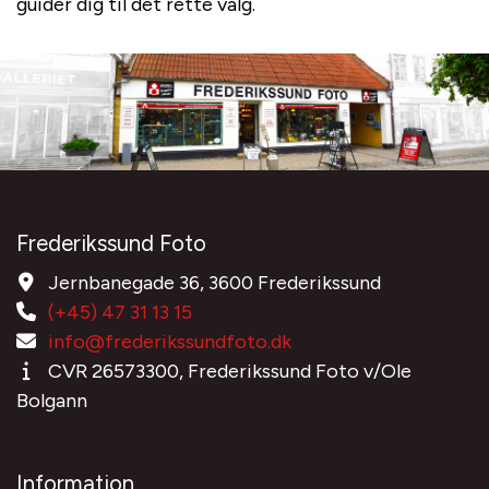
guider dig til det rette valg.
Frederikssund Foto
Jernbanegade 36, 3600 Frederikssund
(+45) 47 31 13 15
info@frederikssundfoto.dk
CVR 26573300, Frederikssund Foto v/Ole
Bolgann
Information