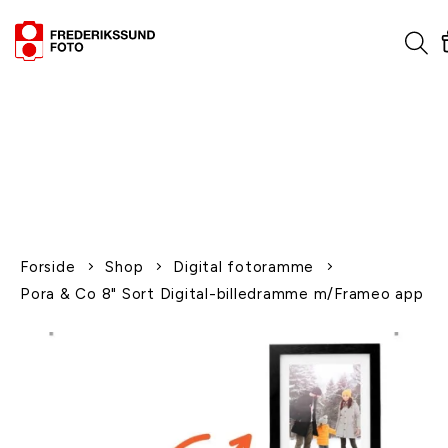
1-2 dages levering
Fri fragt over 600,-
Leverer til udlandet
Siden 1970
Afhent gratis i butikken
Forside
Shop
Digital fotoramme
Pora & Co 8" Sort Digital-billedramme m/Frameo app