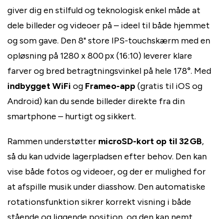
giver dig en stilfuld og teknologisk enkel måde at
dele billeder og videoer på – ideel til både hjemmet
og som gave. Den 8" store IPS-touchskærm med en
opløsning på 1280 x 800 px (16:10) leverer klare
farver og bred betragtningsvinkel på hele 178°. Med
indbygget WiFi
og
Frameo-app
(gratis til iOS og
Android) kan du sende billeder direkte fra din
smartphone – hurtigt og sikkert.
Rammen understøtter
microSD-kort op til 32 GB
,
så du kan udvide lagerpladsen efter behov. Den kan
vise både fotos og videoer, og der er mulighed for
at afspille musik under diasshow. Den automatiske
rotationsfunktion sikrer korrekt visning i både
stående og liggende position, og den kan nemt