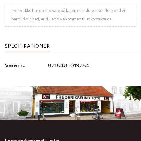
Hvis vi ikke har denne vare på lager, eller du ønsker flere end vi
har til rådighed, er du altid velkommen til at kontakte os
SPECIFIKATIONER
Varenr.:
8718485019784