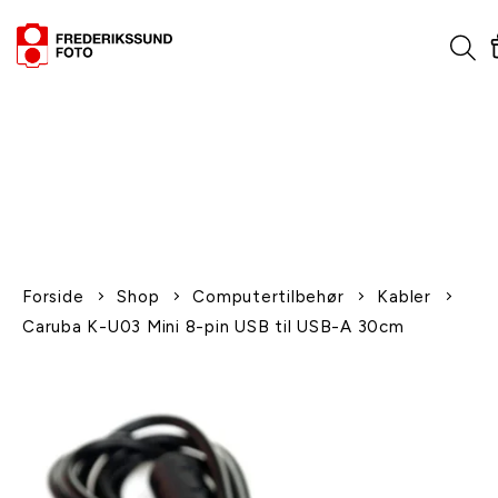
1-2 dages levering
Fri fragt over 600,-
Leverer til udlandet
Siden 1970
Afhent gratis i butikken
Forside
Shop
Computertilbehør
Kabler
Caruba K-U03 Mini 8-pin USB til USB-A 30cm