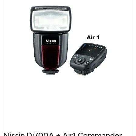
Nissin Di700A + Air1 Commander