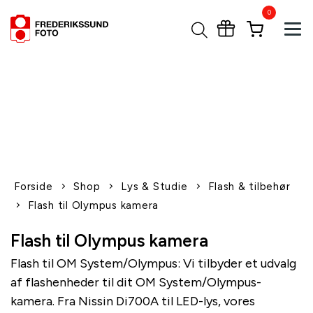
0
Tog
1-2 dages levering
Fri fragt over 600,-
Leverer til udlandet
Siden 1970
Afhent gratis i butikken
Forside
Shop
Lys & Studie
Flash & tilbehør
Flash til Olympus kamera
Flash til Olympus kamera
Flash til OM System/Olympus: Vi tilbyder et udvalg
af flashenheder til dit OM System/Olympus-
kamera. Fra Nissin Di700A til LED-lys, vores