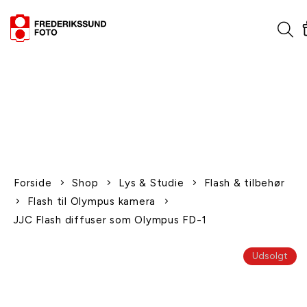
1-2 dages levering
Fri fragt over 600,-
Leverer til udlandet
Siden 1970
Afhent gratis i butikken
Forside
Shop
Lys & Studie
Flash & tilbehør
Flash til Olympus kamera
JJC Flash diffuser som Olympus FD-1
Udsolgt