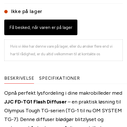
Ikke på lager
Få besked, når varen er på lager
Hvis vi ikke har denne vare på lager, eller du ønsker flere end vi
har til rådighed, er du altid velkommen til at kontakte os
BESKRIVELSE
SPECIFIKATIONER
Opnå perfekt lysfordeling i dine makrobilleder med
JJC FD-TG1 Flash Diffuser
– en praktisk løsning til
Olympus Tough TG-serien (TG-1 til nu OM SYSTEM
TG-7). Denne diffuser blødgør blitzlyset og