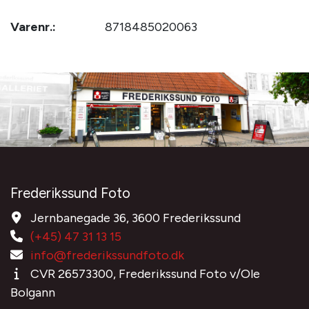
Varenr.:
8718485020063
Frederikssund Foto
Jernbanegade 36, 3600 Frederikssund
(+45) 47 31 13 15
info@frederikssundfoto.dk
CVR 26573300, Frederikssund Foto v/Ole
Bolgann