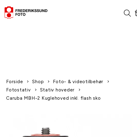
1-2 dages levering
Fri fragt over 600,-
Leverer til udlandet
Siden 1970
Afhent gratis i butikken
Forside
Shop
Foto- & videotilbehør
Fotostativ
Stativ hoveder
Caruba MBH-2 Kuglehoved inkl. flash sko