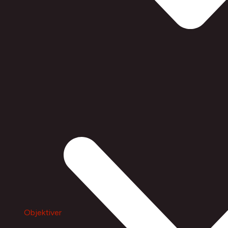
Objektiver