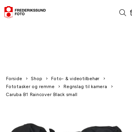
1-2 dages levering
Fri fragt over 600,-
Leverer til udlandet
Siden 1970
Afhent gratis i butikken
Forside
Shop
Foto- & videotilbehør
Fototasker og remme
Regnslag til kamera
Caruba B1 Raincover Black small