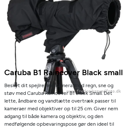
Caruba B1 Raincover Black small
Beskyt dit spejlreflekskamera mod regn, sne og
støv med Caruba Raincover B1 Black Small. Det
lette, åndbare og vandtætte overtræk passer til
kameraer med objektiver op til 25 cm. Giver nem
adgang til både kamera og objektiv, og den
medfølgende opbevaringspose gør den ideel til