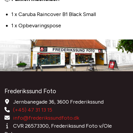
1 x Caruba Raincover B1 Black Small
1 x Opbevaringspose
Frederikssund Foto
Jernbanegade 36, 3600 Frederikssund
(+45) 47 31 13 15
info@frederikssundfoto.dk
CVR 26573300, Frederikssund Foto v/Ole