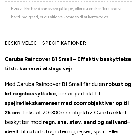
Hvis vi ikke har denne vare på lager, eller du ønsker flere end vi
har til rådighed, er du altid velkommen til at kontakte os
BESKRIVELSE
SPECIFIKATIONER
Caruba Raincover B1 Small – Effektiv beskyttelse
til dit kamera i al slags vejr
Med Caruba Raincover B1 Small får du en
robust og
let regnbeskyttelse
, der er perfekt til
spejlreflekskameraer med zoomobjektiver op til
25 cm
, f.eks. et 70-300mm objektiv. Overtrækket
beskytter mod
regn, sne, støv, sand og saltvand
–
ideelt til naturfotografering, rejser, sport eller